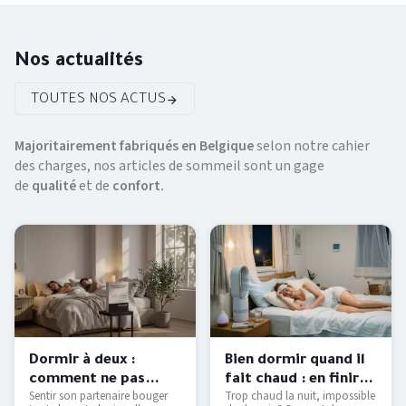
Nos actualités
TOUTES NOS ACTUS
Majoritairement fabriqués en Belgique
selon notre cahier
des charges, nos articles de sommeil sont un gage
de
qualité
et de
confort.
Dormir à deux :
Bien dormir quand il
comment ne pas
fait chaud : en finir
Sentir son partenaire bouger
Trop chaud la nuit, impossible
déranger son
avec les nuits moites