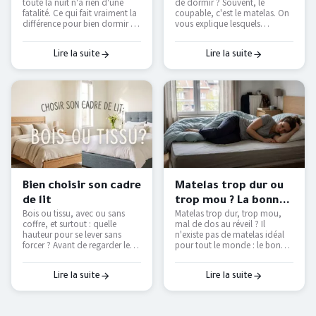
toute la nuit n'a rien d'une
de dormir ? Souvent, le
partenaire ?
— Literie Bottz Liège
fatalité. Ce qui fait vraiment la
coupable, c'est le matelas. On
différence pour bien dormir à
vous explique lesquels
deux — et comment le tester
étouffent, lesquels respirent
avant d'acheter.
vraiment, et comment
retrouver des nuits fraîches
Lire la suite
Lire la suite
sans tout remplacer.
Bien choisir son cadre
Matelas trop dur ou
de lit
trop mou ? La bonne
Bois ou tissu, avec ou sans
Matelas trop dur, trop mou,
fermeté selon votre
coffre, et surtout : quelle
mal de dos au réveil ? Il
morphologie
hauteur pour se lever sans
n'existe pas de matelas idéal
forcer ? Avant de regarder les
pour tout le monde : le bon
couleurs, voici les vraies
dépend de votre position de
questions à se poser pour
sommeil et de votre
choisir un cadre de lit qui dure
corpulence. On vous explique
Lire la suite
Lire la suite
et qui vous facilite le
comment trouver le vôtre — et
quotidien.
pourquoi le seul vrai test, c'est
de l'essayer.