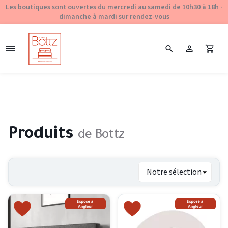
Les boutiques sont ouvertes du mercredi au samedi de 10h30 à 18h ·
dimanche à mardi sur rendez-vous
Produits
de Bottz
Trier