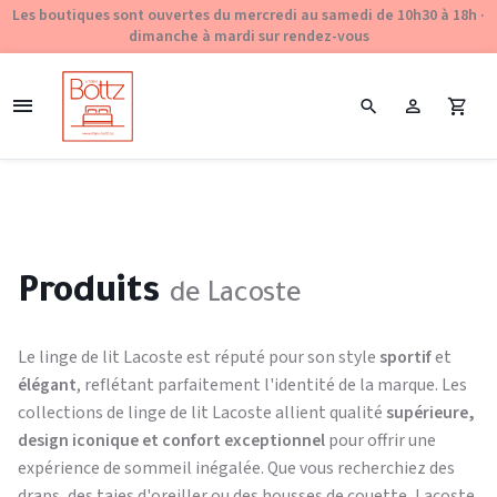
Les boutiques sont ouvertes du mercredi au samedi de 10h30 à 18h ·
dimanche à mardi sur rendez-vous
Produits
de Lacoste
Le linge de lit Lacoste est réputé pour son style
sportif
et
élégant
, reflétant parfaitement l'identité de la marque. Les
collections de linge de lit Lacoste allient qualité
supérieure,
design iconique et confort exceptionnel
pour offrir une
expérience de sommeil inégalée. Que vous recherchiez des
draps, des taies d'oreiller ou des housses de couette, Lacoste