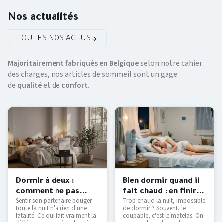
Nos actualités
TOUTES NOS ACTUS
Majoritairement fabriqués en Belgique
selon notre cahier
des charges, nos articles de sommeil sont un gage
de
qualité
et de
confort.
Dormir à deux :
Bien dormir quand il
comment ne pas
fait chaud : en finir
Sentir son partenaire bouger
Trop chaud la nuit, impossible
déranger son
avec les nuits moites
toute la nuit n'a rien d'une
de dormir ? Souvent, le
partenaire ?
— Literie Bottz Liège
fatalité. Ce qui fait vraiment la
coupable, c'est le matelas. On