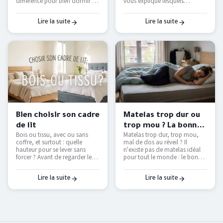
différence pour bien dormir à
vous explique lesquels
deux — et comment le tester
étouffent, lesquels respirent
avant d'acheter.
vraiment, et comment
retrouver des nuits fraîches
Lire la suite
Lire la suite
sans tout remplacer.
Bien choisir son cadre
Matelas trop dur ou
de lit
trop mou ? La bonne
Bois ou tissu, avec ou sans
Matelas trop dur, trop mou,
fermeté selon votre
coffre, et surtout : quelle
mal de dos au réveil ? Il
morphologie
hauteur pour se lever sans
n'existe pas de matelas idéal
forcer ? Avant de regarder les
pour tout le monde : le bon
couleurs, voici les vraies
dépend de votre position de
questions à se poser pour
sommeil et de votre
choisir un cadre de lit qui dure
corpulence. On vous explique
Lire la suite
Lire la suite
et qui vous facilite le
comment trouver le vôtre — et
quotidien.
pourquoi le seul vrai test, c'est
de l'essayer.