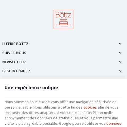
LITERIE BOTTZ
SUIVEZ-NOUS
NEWSLETTER
BESOIN D'AIDE ?
NOS PRODUITS
Une expérience unique
INFORMATIONS
Nous sommes soucieux de vous offrir une navigation sécurisée et
personnalisable. Nous utilisons à cette fin des
cookies
afin de vous
proposer des offres adaptées à vos centres d’intérêt, recueillir
anonymement des données de statistiques et vous permettre une
Literie Bottz | N° d'entreprise : 0692.761.132 |
Mentions légales & Contact
|
Conditions
visite la plus agréable possible. Google pourrait utiliser vos
données
générales
|
Nos partenaires web