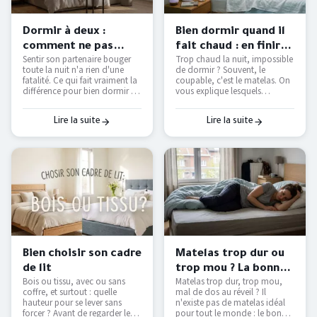
Dormir à deux :
Bien dormir quand il
comment ne pas
fait chaud : en finir
Sentir son partenaire bouger
Trop chaud la nuit, impossible
déranger son
avec les nuits moites
toute la nuit n'a rien d'une
de dormir ? Souvent, le
partenaire ?
— Literie Bottz Liège
fatalité. Ce qui fait vraiment la
coupable, c'est le matelas. On
différence pour bien dormir à
vous explique lesquels
deux — et comment le tester
étouffent, lesquels respirent
avant d'acheter.
vraiment, et comment
retrouver des nuits fraîches
Lire la suite
Lire la suite
sans tout remplacer.
Bien choisir son cadre
Matelas trop dur ou
de lit
trop mou ? La bonne
Bois ou tissu, avec ou sans
Matelas trop dur, trop mou,
fermeté selon votre
coffre, et surtout : quelle
mal de dos au réveil ? Il
morphologie
hauteur pour se lever sans
n'existe pas de matelas idéal
forcer ? Avant de regarder les
pour tout le monde : le bon