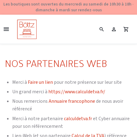
Les boutiques sont ouvertes du mercredi au samedi de 10h30 à 18h ·
dimanche à mardi sur rendez-vous
NOS PARTENAIRES WEB
Merci à
Faire un lien
pour notre présence sur leur site
Un grand merci à
https://www.calculdetva.fr/
Nous remercions
Annuaire francophone
de nous avoir
référencé
Merci à notre partenaire
calculdetva.fr
et Cyber annuaire
pour son référencement
Lien-Web (et son partenaire
Calcul de la TVA
) référence