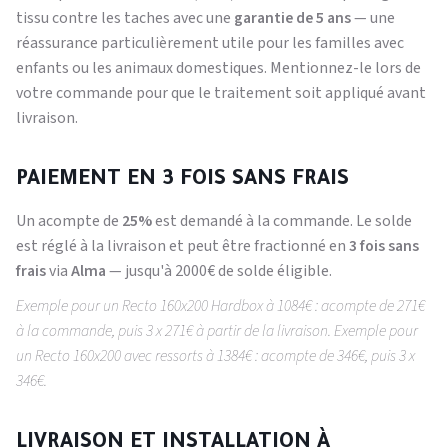
tissu contre les taches avec une
garantie de 5 ans
— une
réassurance particulièrement utile pour les familles avec
enfants ou les animaux domestiques. Mentionnez-le lors de
votre commande pour que le traitement soit appliqué avant
livraison.
PAIEMENT EN 3 FOIS SANS FRAIS
Un acompte de
25%
est demandé à la commande. Le solde
est réglé à la livraison et peut être fractionné en
3 fois sans
frais
via
Alma
— jusqu'à 2000€ de solde éligible.
Exemple pour un Recto 160x200 Hardbox à 1084€ : acompte de 271€
à la commande, puis 3 x 271€ à partir de la livraison.
Exemple pour
un Recto 160x200 avec ressorts à 1384€ : acompte de 346€, puis 3 x
346€.
LIVRAISON ET INSTALLATION À