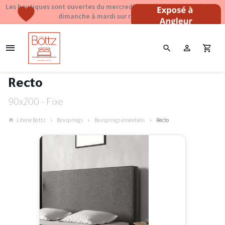
Les boutiques sont ouvertes du mercredi au samedi de 10h30 à 18h ·
dimanche à mardi sur rendez-vous
Recto
90x200 - Fixe
Literie Bottz
Boxsprings
Boxsprings essentiels
Recto