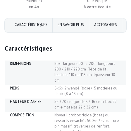
Paiement
Une équipe
en 4 x
à votre écoute
CARACTÉRISTIQUES
EN SAVOIR PLUS
ACCESSOIRES
AV
Caractéristiques
DIMENSIONS
Box : largeurs 90 → 200 · longueurs
200 / 210 / 220 cm · Tête de lit :
hauteur 110 ou 118 cm, épaisseur 10
cm
PIEDS
6×6×12 wengé (base) · 5 modèles au
choix (8 à 16 cm)
HAUTEUR D'ASSISE
52 à 70 cm (pieds 8 à 16 cm + box 22
cm + matelas 22 à 32 cm)
COMPOSITION
Noyau Hardbox rigide (base) ou
ressorts ensachés 500/m² · structure
pin massif, traverses de renfort,