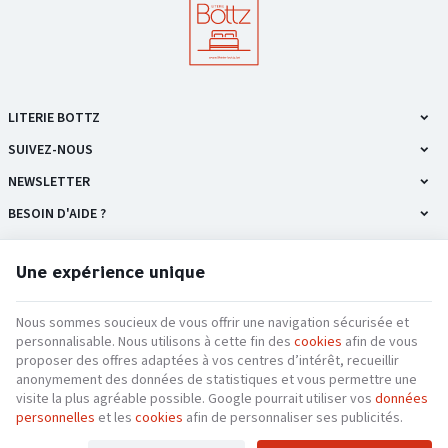
LITERIE BOTTZ
SUIVEZ-NOUS
NEWSLETTER
BESOIN D'AIDE ?
NOS PRODUITS
Une expérience unique
INFORMATIONS
Nous sommes soucieux de vous offrir une navigation sécurisée et
personnalisable. Nous utilisons à cette fin des
cookies
afin de vous
proposer des offres adaptées à vos centres d’intérêt, recueillir
anonymement des données de statistiques et vous permettre une
Literie Bottz | N° d'entreprise : 0692.761.132 |
Mentions légales & Contact
|
Conditions
visite la plus agréable possible. Google pourrait utiliser vos
données
générales
|
Nos partenaires web
personnelles
et les
cookies
afin de personnaliser ses publicités.
Conditions d'utilisation du site web
|
Cookies
|
Données personnelles
|
Traitement de vos
données par Google