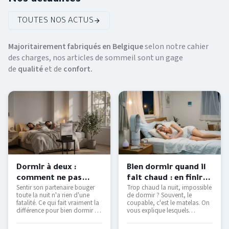
TOUTES NOS ACTUS
Majoritairement fabriqués en Belgique
selon notre cahier
des charges, nos articles de sommeil sont un gage
de
qualité
et de
confort.
Dormir à deux :
Bien dormir quand il
comment ne pas
fait chaud : en finir
Sentir son partenaire bouger
Trop chaud la nuit, impossible
déranger son
avec les nuits moites
toute la nuit n'a rien d'une
de dormir ? Souvent, le
partenaire ?
— Literie Bottz Liège
fatalité. Ce qui fait vraiment la
coupable, c'est le matelas. On
différence pour bien dormir à
vous explique lesquels
deux — et comment le tester
étouffent, lesquels respirent
avant d'acheter.
vraiment, et comment