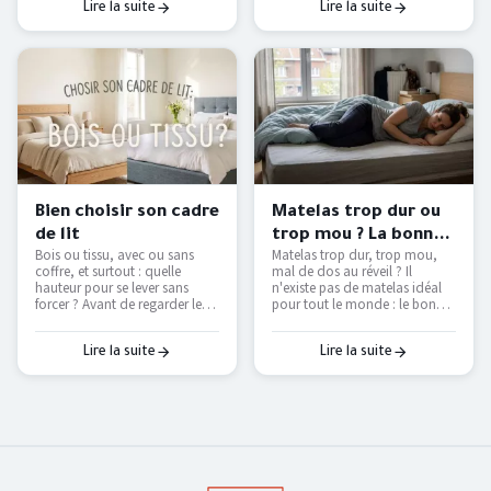
retrouver des nuits fraîches
Lire la suite
Lire la suite
sans tout remplacer.
Bien choisir son cadre
Matelas trop dur ou
de lit
trop mou ? La bonne
Bois ou tissu, avec ou sans
Matelas trop dur, trop mou,
fermeté selon votre
coffre, et surtout : quelle
mal de dos au réveil ? Il
morphologie
hauteur pour se lever sans
n'existe pas de matelas idéal
forcer ? Avant de regarder les
pour tout le monde : le bon
couleurs, voici les vraies
dépend de votre position de
questions à se poser pour
sommeil et de votre
choisir un cadre de lit qui dure
corpulence. On vous explique
Lire la suite
Lire la suite
et qui vous facilite le
comment trouver le vôtre — et
quotidien.
pourquoi le seul vrai test, c'est
de l'essayer.