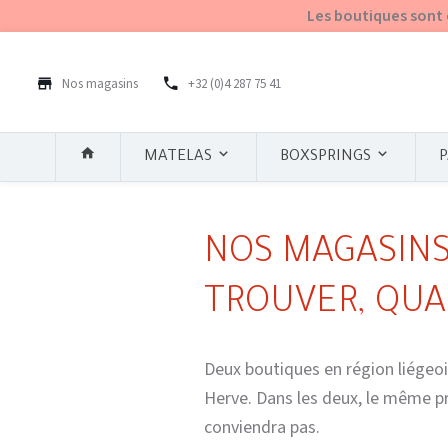
Les boutiques sont 
Nos magasins
+32 (0)4 287 75 41
P
MATELAS
BOXSPRINGS
NOS MAGASINS
TROUVER, QUA
Deux boutiques en région liégeois
Herve. Dans les deux, le même pri
conviendra pas.