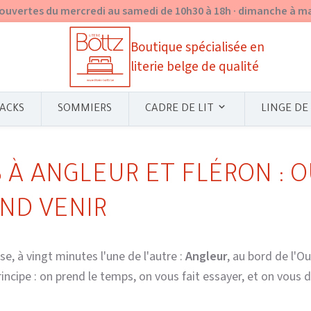
ouvertes du mercredi au samedi de 10h30 à 18h · dimanche à m
Boutique spécialisée en
literie belge de qualité
ACKS
SOMMIERS
CADRE DE LIT
LINGE DE 
 À ANGLEUR ET FLÉRON : 
ND VENIR
e, à vingt minutes l'une de l'autre :
Angleur
, au bord de l'O
ncipe : on prend le temps, on vous fait essayer, et on vous d