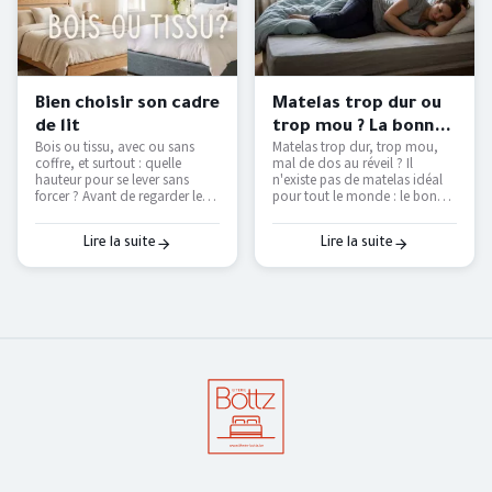
Bien choisir son cadre
Matelas trop dur ou
de lit
trop mou ? La bonne
Bois ou tissu, avec ou sans
Matelas trop dur, trop mou,
fermeté selon votre
coffre, et surtout : quelle
mal de dos au réveil ? Il
morphologie
hauteur pour se lever sans
n'existe pas de matelas idéal
forcer ? Avant de regarder les
pour tout le monde : le bon
couleurs, voici les vraies
dépend de votre position de
questions à se poser pour
sommeil et de votre
choisir un cadre de lit qui dure
corpulence. On vous explique
Lire la suite
Lire la suite
et qui vous facilite le
comment trouver le vôtre — et
quotidien.
pourquoi le seul vrai test, c'est
de l'essayer.