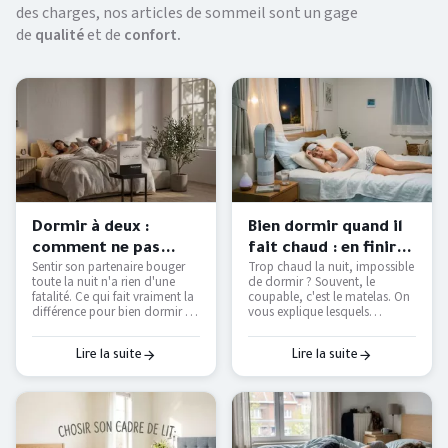
des charges, nos articles de sommeil sont un gage
de
qualité
et de
confort.
Dormir à deux :
Bien dormir quand il
comment ne pas
fait chaud : en finir
Sentir son partenaire bouger
Trop chaud la nuit, impossible
déranger son
avec les nuits moites
toute la nuit n'a rien d'une
de dormir ? Souvent, le
partenaire ?
— Literie Bottz Liège
fatalité. Ce qui fait vraiment la
coupable, c'est le matelas. On
différence pour bien dormir à
vous explique lesquels
deux — et comment le tester
étouffent, lesquels respirent
avant d'acheter.
vraiment, et comment
retrouver des nuits fraîches
Lire la suite
Lire la suite
sans tout remplacer.