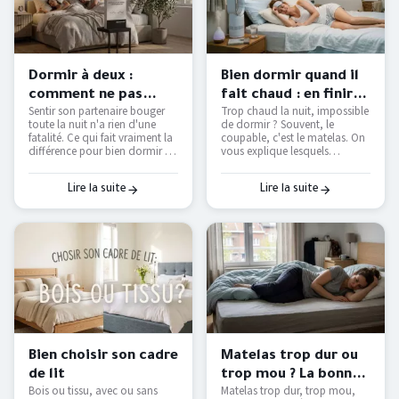
Dormir à deux :
Bien dormir quand il
comment ne pas
fait chaud : en finir
Sentir son partenaire bouger
Trop chaud la nuit, impossible
déranger son
avec les nuits moites
toute la nuit n'a rien d'une
de dormir ? Souvent, le
partenaire ?
— Literie Bottz Liège
fatalité. Ce qui fait vraiment la
coupable, c'est le matelas. On
différence pour bien dormir à
vous explique lesquels
deux — et comment le tester
étouffent, lesquels respirent
avant d'acheter.
vraiment, et comment
retrouver des nuits fraîches
Lire la suite
Lire la suite
sans tout remplacer.
Bien choisir son cadre
Matelas trop dur ou
de lit
trop mou ? La bonne
Bois ou tissu, avec ou sans
Matelas trop dur, trop mou,
fermeté selon votre