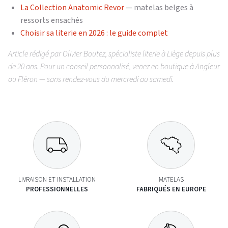
La Collection Anatomic Revor
— matelas belges à
ressorts ensachés
Choisir sa literie en 2026 : le guide complet
Article rédigé par Olivier Boutez, spécialiste literie à Liège depuis plus
de 20 ans. Pour un conseil personnalisé, venez en boutique à Angleur
ou Fléron — sans rendez-vous du mercredi au samedi.
LIVRAISON ET INSTALLATION
MATELAS
PROFESSIONNELLES
FABRIQUÉS EN EUROPE