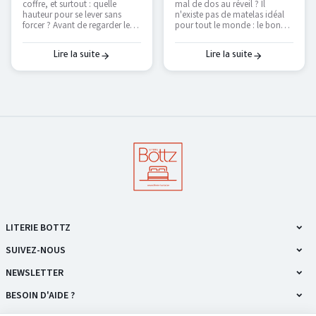
coffre, et surtout : quelle
mal de dos au réveil ? Il
morphologie
hauteur pour se lever sans
n'existe pas de matelas idéal
forcer ? Avant de regarder les
pour tout le monde : le bon
couleurs, voici les vraies
dépend de votre position de
questions à se poser pour
sommeil et de votre
choisir un cadre de lit qui dure
corpulence. On vous explique
Lire la suite
Lire la suite
et qui vous facilite le
comment trouver le vôtre — et
quotidien.
pourquoi le seul vrai test, c'est
de l'essayer.
LITERIE BOTTZ
SUIVEZ-NOUS
NEWSLETTER
BESOIN D'AIDE ?