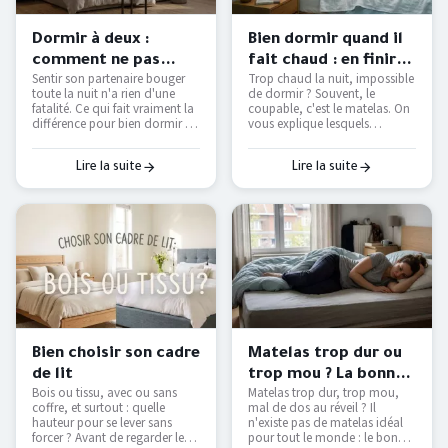
Dormir à deux :
Bien dormir quand il
comment ne pas
fait chaud : en finir
Sentir son partenaire bouger
Trop chaud la nuit, impossible
déranger son
avec les nuits moites
toute la nuit n'a rien d'une
de dormir ? Souvent, le
partenaire ?
— Literie Bottz Liège
fatalité. Ce qui fait vraiment la
coupable, c'est le matelas. On
différence pour bien dormir à
vous explique lesquels
deux — et comment le tester
étouffent, lesquels respirent
avant d'acheter.
vraiment, et comment
retrouver des nuits fraîches
Lire la suite
Lire la suite
sans tout remplacer.
Bien choisir son cadre
Matelas trop dur ou
de lit
trop mou ? La bonne
Bois ou tissu, avec ou sans
Matelas trop dur, trop mou,
fermeté selon votre
coffre, et surtout : quelle
mal de dos au réveil ? Il
morphologie
hauteur pour se lever sans
n'existe pas de matelas idéal
forcer ? Avant de regarder les
pour tout le monde : le bon