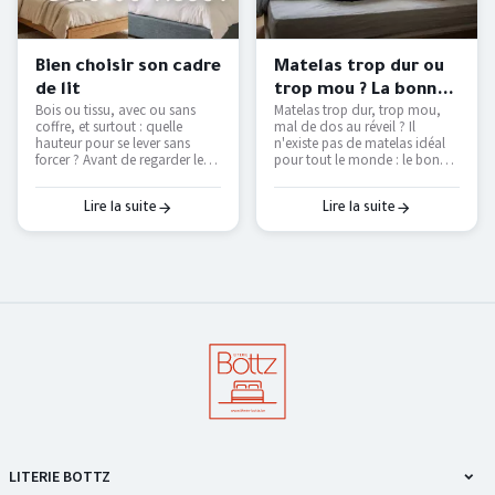
Bien choisir son cadre
Matelas trop dur ou
de lit
trop mou ? La bonne
Bois ou tissu, avec ou sans
Matelas trop dur, trop mou,
fermeté selon votre
coffre, et surtout : quelle
mal de dos au réveil ? Il
morphologie
hauteur pour se lever sans
n'existe pas de matelas idéal
forcer ? Avant de regarder les
pour tout le monde : le bon
couleurs, voici les vraies
dépend de votre position de
questions à se poser pour
sommeil et de votre
choisir un cadre de lit qui dure
corpulence. On vous explique
Lire la suite
Lire la suite
et qui vous facilite le
comment trouver le vôtre — et
quotidien.
pourquoi le seul vrai test, c'est
de l'essayer.
LITERIE BOTTZ