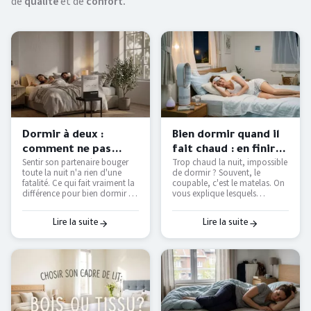
de
qualité
et de
confort.
Dormir à deux :
Bien dormir quand il
comment ne pas
fait chaud : en finir
Sentir son partenaire bouger
Trop chaud la nuit, impossible
déranger son
avec les nuits moites
toute la nuit n'a rien d'une
de dormir ? Souvent, le
partenaire ?
— Literie Bottz Liège
fatalité. Ce qui fait vraiment la
coupable, c'est le matelas. On
différence pour bien dormir à
vous explique lesquels
deux — et comment le tester
étouffent, lesquels respirent
avant d'acheter.
vraiment, et comment
retrouver des nuits fraîches
Lire la suite
Lire la suite
sans tout remplacer.