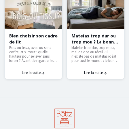
Bien choisir son cadre
Matelas trop dur ou
de lit
trop mou ? La bonne
Bois ou tissu, avec ou sans
Matelas trop dur, trop mou,
fermeté selon votre
coffre, et surtout : quelle
mal de dos au réveil ? Il
morphologie
hauteur pour se lever sans
n'existe pas de matelas idéal
forcer ? Avant de regarder les
pour tout le monde : le bon
couleurs, voici les vraies
dépend de votre position de
questions à se poser pour
sommeil et de votre
choisir un cadre de lit qui dure
corpulence. On vous explique
Lire la suite
Lire la suite
et qui vous facilite le
comment trouver le vôtre — et
quotidien.
pourquoi le seul vrai test, c'est
de l'essayer.