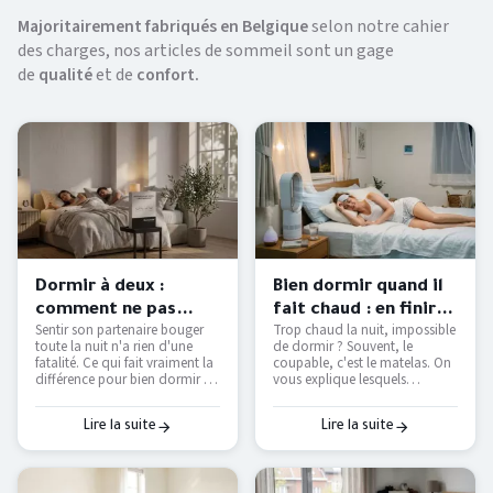
Majoritairement fabriqués en Belgique
selon notre cahier
des charges, nos articles de sommeil sont un gage
de
qualité
et de
confort.
Dormir à deux :
Bien dormir quand il
comment ne pas
fait chaud : en finir
Sentir son partenaire bouger
Trop chaud la nuit, impossible
déranger son
avec les nuits moites
toute la nuit n'a rien d'une
de dormir ? Souvent, le
partenaire ?
— Literie Bottz Liège
fatalité. Ce qui fait vraiment la
coupable, c'est le matelas. On
différence pour bien dormir à
vous explique lesquels
deux — et comment le tester
étouffent, lesquels respirent
avant d'acheter.
vraiment, et comment
retrouver des nuits fraîches
Lire la suite
Lire la suite
sans tout remplacer.