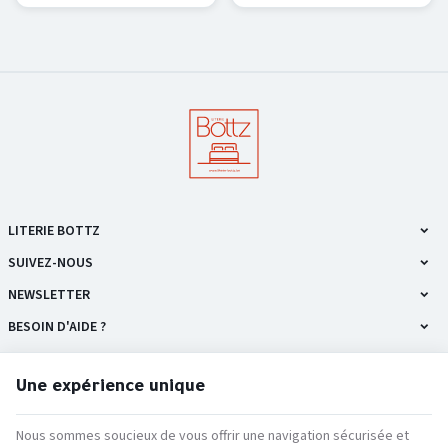
et qui vous facilite le
comment trouver le vôtre — et
quotidien.
pourquoi le seul vrai test, c'est
de l'essayer.
LITERIE BOTTZ
SUIVEZ-NOUS
NEWSLETTER
BESOIN D'AIDE ?
NOS PRODUITS
Une expérience unique
INFORMATIONS
Nous sommes soucieux de vous offrir une navigation sécurisée et