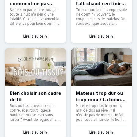
comment ne pas
fait chaud : en finir
Sentir son partenaire bouger
Trop chaud la nuit, impossible
déranger son
avec les nuits moites
toute la nuit n'a rien d'une
de dormir ? Souvent, le
partenaire ?
— Literie Bottz Liège
fatalité. Ce qui fait vraiment la
coupable, c'est le matelas. On
différence pour bien dormir à
vous explique lesquels
deux — et comment le tester
étouffent, lesquels respirent
avant d'acheter.
vraiment, et comment
retrouver des nuits fraîches
Lire la suite
Lire la suite
sans tout remplacer.
Bien choisir son cadre
Matelas trop dur ou
de lit
trop mou ? La bonne
Bois ou tissu, avec ou sans
Matelas trop dur, trop mou,
fermeté selon votre
coffre, et surtout : quelle
mal de dos au réveil ? Il
morphologie
hauteur pour se lever sans
n'existe pas de matelas idéal
forcer ? Avant de regarder les
pour tout le monde : le bon
couleurs, voici les vraies
dépend de votre position de
questions à se poser pour
sommeil et de votre
choisir un cadre de lit qui dure
corpulence. On vous explique
Lire la suite
Lire la suite