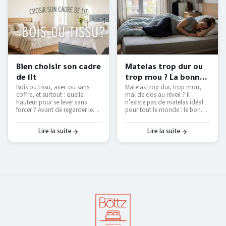
Bien choisir son cadre
Matelas trop dur ou
de lit
trop mou ? La bonne
Bois ou tissu, avec ou sans
Matelas trop dur, trop mou,
fermeté selon votre
coffre, et surtout : quelle
mal de dos au réveil ? Il
morphologie
hauteur pour se lever sans
n'existe pas de matelas idéal
forcer ? Avant de regarder les
pour tout le monde : le bon
couleurs, voici les vraies
dépend de votre position de
questions à se poser pour
sommeil et de votre
choisir un cadre de lit qui dure
corpulence. On vous explique
Lire la suite
Lire la suite
et qui vous facilite le
comment trouver le vôtre — et
quotidien.
pourquoi le seul vrai test, c'est
de l'essayer.