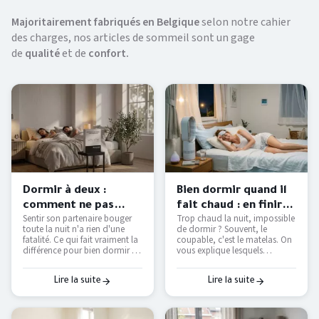
Majoritairement fabriqués en Belgique
selon notre cahier
des charges, nos articles de sommeil sont un gage
de
qualité
et de
confort.
Dormir à deux :
Bien dormir quand il
comment ne pas
fait chaud : en finir
Sentir son partenaire bouger
Trop chaud la nuit, impossible
déranger son
avec les nuits moites
toute la nuit n'a rien d'une
de dormir ? Souvent, le
partenaire ?
— Literie Bottz Liège
fatalité. Ce qui fait vraiment la
coupable, c'est le matelas. On
différence pour bien dormir à
vous explique lesquels
deux — et comment le tester
étouffent, lesquels respirent
avant d'acheter.
vraiment, et comment
retrouver des nuits fraîches
Lire la suite
Lire la suite
sans tout remplacer.