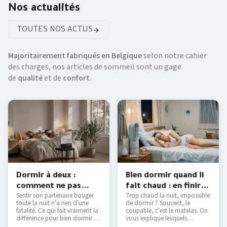
Nos actualités
TOUTES NOS ACTUS
Majoritairement fabriqués en Belgique
selon notre cahier
des charges, nos articles de sommeil sont un gage
de
qualité
et de
confort.
Dormir à deux :
Bien dormir quand il
comment ne pas
fait chaud : en finir
Sentir son partenaire bouger
Trop chaud la nuit, impossible
déranger son
avec les nuits moites
toute la nuit n'a rien d'une
de dormir ? Souvent, le
partenaire ?
— Literie Bottz Liège
fatalité. Ce qui fait vraiment la
coupable, c'est le matelas. On
différence pour bien dormir à
vous explique lesquels
deux — et comment le tester
étouffent, lesquels respirent