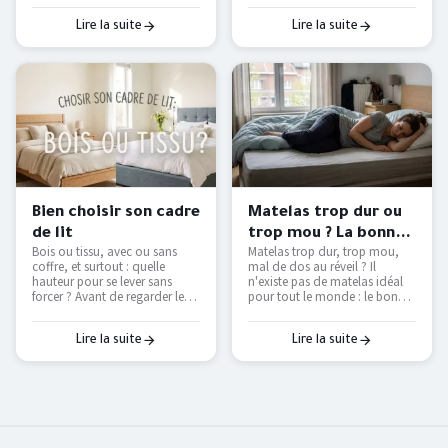
avant d'acheter.
vraiment, et comment
retrouver des nuits fraîches
Lire la suite
Lire la suite
sans tout remplacer.
Bien choisir son cadre
Matelas trop dur ou
de lit
trop mou ? La bonne
Bois ou tissu, avec ou sans
Matelas trop dur, trop mou,
fermeté selon votre
coffre, et surtout : quelle
mal de dos au réveil ? Il
morphologie
hauteur pour se lever sans
n'existe pas de matelas idéal
forcer ? Avant de regarder les
pour tout le monde : le bon
couleurs, voici les vraies
dépend de votre position de
questions à se poser pour
sommeil et de votre
choisir un cadre de lit qui dure
corpulence. On vous explique
Lire la suite
Lire la suite
et qui vous facilite le
comment trouver le vôtre — et
quotidien.
pourquoi le seul vrai test, c'est
de l'essayer.