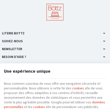
LITERIE BOTTZ
SUIVEZ-NOUS
NEWSLETTER
BESOIN D'AIDE ?
NOS PRODUITS
Une expérience unique
INFORMATIONS
Nous sommes soucieux de vous offrir une navigation sécurisée et
personnalisable. Nous utilisons à cette fin des
cookies
afin de vous
proposer des offres adaptées à vos centres d’intérêt, recueillir
anonymement des données de statistiques et vous permettre une
Literie Bottz | N° d'entreprise : 0692.761.132 |
Mentions légales & Contact
|
Conditions
visite la plus agréable possible. Google pourrait utiliser vos
données
générales
|
Nos partenaires web
personnelles
et les
cookies
afin de personnaliser ses publicités.
Conditions d'utilisation du site web
|
Cookies
|
Données personnelles
|
Traitement de vos