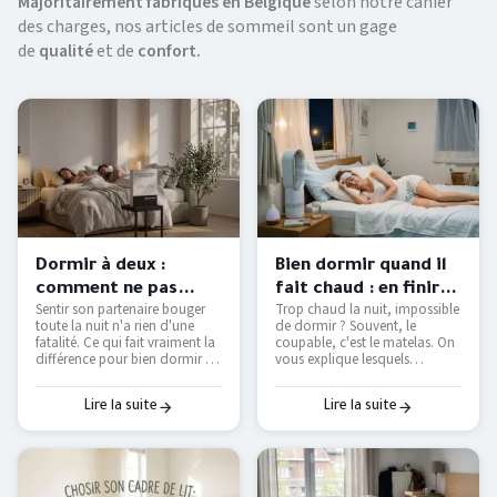
Majoritairement fabriqués en Belgique
selon notre cahier
des charges, nos articles de sommeil sont un gage
de
qualité
et de
confort.
Dormir à deux :
Bien dormir quand il
comment ne pas
fait chaud : en finir
Sentir son partenaire bouger
Trop chaud la nuit, impossible
déranger son
avec les nuits moites
toute la nuit n'a rien d'une
de dormir ? Souvent, le
partenaire ?
— Literie Bottz Liège
fatalité. Ce qui fait vraiment la
coupable, c'est le matelas. On
différence pour bien dormir à
vous explique lesquels
deux — et comment le tester
étouffent, lesquels respirent
avant d'acheter.
vraiment, et comment
retrouver des nuits fraîches
Lire la suite
Lire la suite
sans tout remplacer.