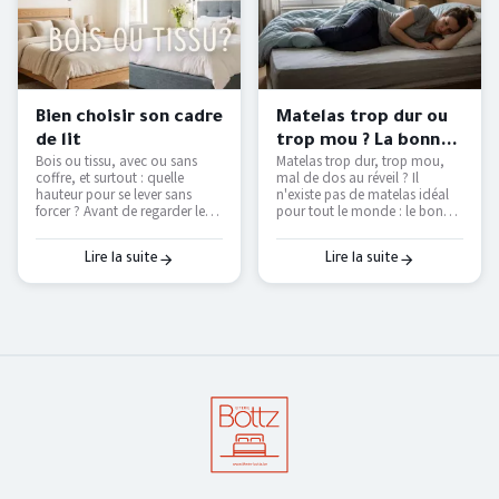
Bien choisir son cadre
Matelas trop dur ou
de lit
trop mou ? La bonne
Bois ou tissu, avec ou sans
Matelas trop dur, trop mou,
fermeté selon votre
coffre, et surtout : quelle
mal de dos au réveil ? Il
morphologie
hauteur pour se lever sans
n'existe pas de matelas idéal
forcer ? Avant de regarder les
pour tout le monde : le bon
couleurs, voici les vraies
dépend de votre position de
questions à se poser pour
sommeil et de votre
choisir un cadre de lit qui dure
corpulence. On vous explique
Lire la suite
Lire la suite
et qui vous facilite le
comment trouver le vôtre — et
quotidien.
pourquoi le seul vrai test, c'est
de l'essayer.