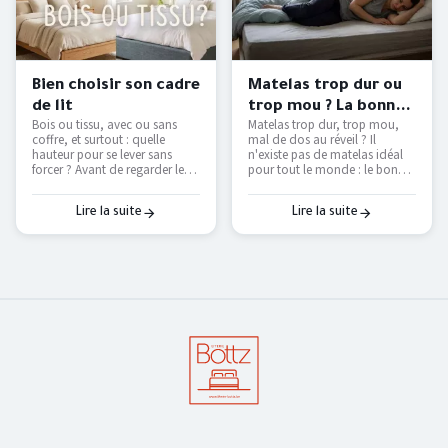
Bien choisir son cadre
Matelas trop dur ou
de lit
trop mou ? La bonne
Bois ou tissu, avec ou sans
Matelas trop dur, trop mou,
fermeté selon votre
coffre, et surtout : quelle
mal de dos au réveil ? Il
morphologie
hauteur pour se lever sans
n'existe pas de matelas idéal
forcer ? Avant de regarder les
pour tout le monde : le bon
couleurs, voici les vraies
dépend de votre position de
questions à se poser pour
sommeil et de votre
choisir un cadre de lit qui dure
corpulence. On vous explique
Lire la suite
Lire la suite
et qui vous facilite le
comment trouver le vôtre — et
quotidien.
pourquoi le seul vrai test, c'est
de l'essayer.