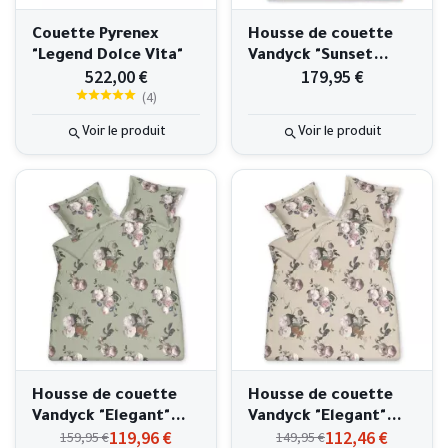
Couette Pyrenex
Housse de couette
"Legend Dolce Vita"
Vandyck "Sunset
522,00 €
179,95 €
Nights" 240x220
(
4
)
Voir le produit
Voir le produit
Housse de couette
Housse de couette
Vandyck "Elegant"
Vandyck "Elegant"
119,96 €
112,46 €
159,95 €
149,95 €
240x220
240x220cm