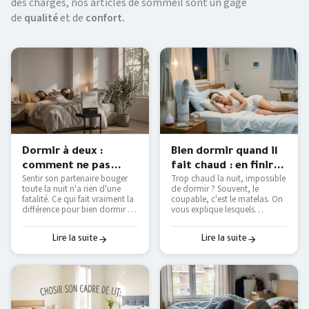
des charges, nos articles de sommeil sont un gage
de
qualité
et de
confort.
Dormir à deux :
Bien dormir quand il
comment ne pas
fait chaud : en finir
Sentir son partenaire bouger
Trop chaud la nuit, impossible
déranger son
avec les nuits moites
toute la nuit n'a rien d'une
de dormir ? Souvent, le
partenaire ?
— Literie Bottz Liège
fatalité. Ce qui fait vraiment la
coupable, c'est le matelas. On
différence pour bien dormir à
vous explique lesquels
deux — et comment le tester
étouffent, lesquels respirent
avant d'acheter.
vraiment, et comment
retrouver des nuits fraîches
Lire la suite
Lire la suite
sans tout remplacer.