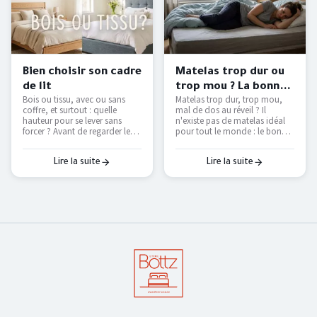
Bien choisir son cadre
Matelas trop dur ou
de lit
trop mou ? La bonne
Bois ou tissu, avec ou sans
Matelas trop dur, trop mou,
fermeté selon votre
coffre, et surtout : quelle
mal de dos au réveil ? Il
morphologie
hauteur pour se lever sans
n'existe pas de matelas idéal
forcer ? Avant de regarder les
pour tout le monde : le bon
couleurs, voici les vraies
dépend de votre position de
questions à se poser pour
sommeil et de votre
choisir un cadre de lit qui dure
corpulence. On vous explique
Lire la suite
Lire la suite
et qui vous facilite le
comment trouver le vôtre — et
quotidien.
pourquoi le seul vrai test, c'est
de l'essayer.