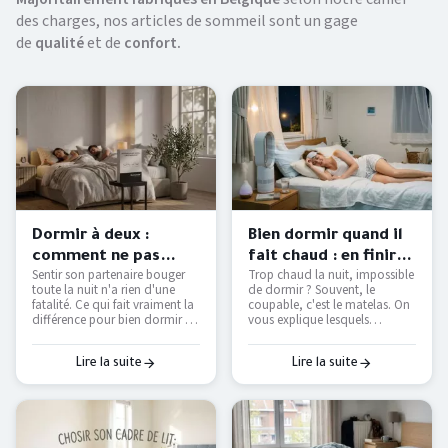
des charges, nos articles de sommeil sont un gage
de
qualité
et de
confort.
Dormir à deux :
Bien dormir quand il
comment ne pas
fait chaud : en finir
Sentir son partenaire bouger
Trop chaud la nuit, impossible
déranger son
avec les nuits moites
toute la nuit n'a rien d'une
de dormir ? Souvent, le
partenaire ?
— Literie Bottz Liège
fatalité. Ce qui fait vraiment la
coupable, c'est le matelas. On
différence pour bien dormir à
vous explique lesquels
deux — et comment le tester
étouffent, lesquels respirent
avant d'acheter.
vraiment, et comment
retrouver des nuits fraîches
Lire la suite
Lire la suite
sans tout remplacer.