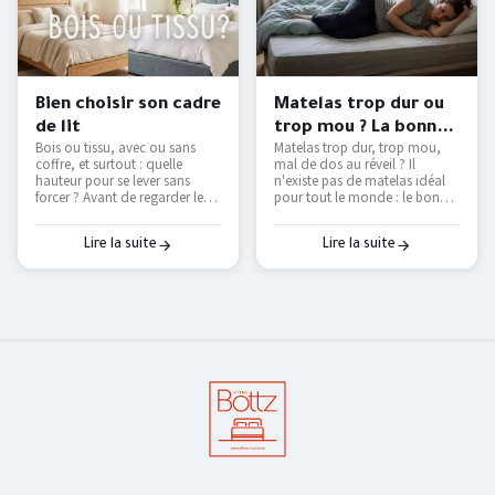
Bien choisir son cadre
Matelas trop dur ou
de lit
trop mou ? La bonne
Bois ou tissu, avec ou sans
Matelas trop dur, trop mou,
fermeté selon votre
coffre, et surtout : quelle
mal de dos au réveil ? Il
morphologie
hauteur pour se lever sans
n'existe pas de matelas idéal
forcer ? Avant de regarder les
pour tout le monde : le bon
couleurs, voici les vraies
dépend de votre position de
questions à se poser pour
sommeil et de votre
choisir un cadre de lit qui dure
corpulence. On vous explique
Lire la suite
Lire la suite
et qui vous facilite le
comment trouver le vôtre — et
quotidien.
pourquoi le seul vrai test, c'est
de l'essayer.