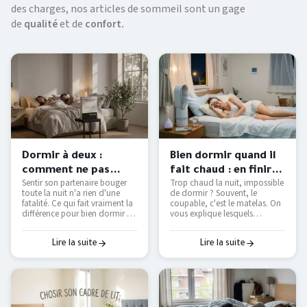
des charges, nos articles de sommeil sont un gage
de
qualité
et de
confort.
Dormir à deux :
Bien dormir quand il
comment ne pas
fait chaud : en finir
Sentir son partenaire bouger
Trop chaud la nuit, impossible
déranger son
avec les nuits moites
toute la nuit n'a rien d'une
de dormir ? Souvent, le
partenaire ?
— Literie Bottz Liège
fatalité. Ce qui fait vraiment la
coupable, c'est le matelas. On
différence pour bien dormir à
vous explique lesquels
deux — et comment le tester
étouffent, lesquels respirent
avant d'acheter.
vraiment, et comment
retrouver des nuits fraîches
Lire la suite
Lire la suite
sans tout remplacer.