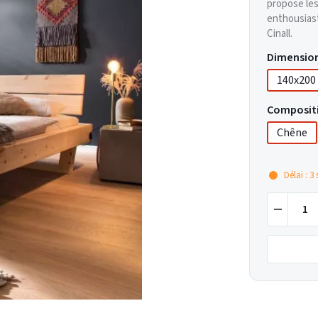
propose les
enthousias
Cinall.
Dimensio
140x200
Composit
Chêne
Délai : 3