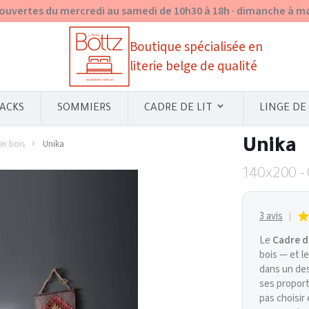
ouvertes du mercredi au samedi de 10h30 à 18h · dimanche à m
Boutique spécialisée en
literie belge de qualité
ACKS
SOMMIERS
CADRE DE LIT
LINGE DE 
Unika
en bois
Unika
140x200 -
3 avis
Le
Cadre de
bois — et l
dans un de
ses proport
pas choisir 