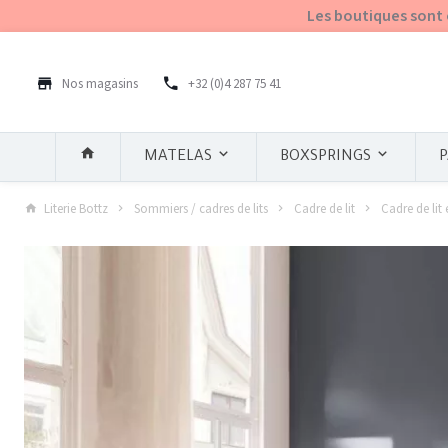
Les boutiques sont 
Nos magasins
+32 (0)4 287 75 41
P
MATELAS
BOXSPRINGS
Literie Bottz
Sommiers / cadres de lits
Cadre de lit
Cadre de lit 