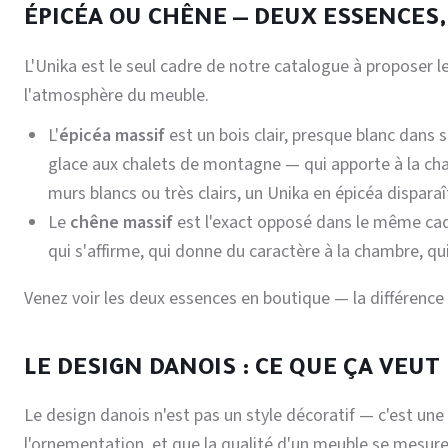
ÉPICÉA OU CHÊNE — DEUX ESSENCES
L'Unika est le seul cadre de notre catalogue à proposer l
l'atmosphère du meuble.
L'
épicéa massif
est un bois clair, presque blanc dans s
glace aux chalets de montagne — qui apporte à la cha
murs blancs ou très clairs, un Unika en épicéa dispara
Le
chêne massif
est l'exact opposé dans le même cadr
qui s'affirme, qui donne du caractère à la chambre, qui
Venez voir les deux essences en boutique — la différenc
LE DESIGN DANOIS : CE QUE ÇA VEU
Le design danois n'est pas un style décoratif — c'est une p
l'ornementation, et que la qualité d'un meuble se mesure