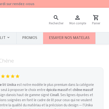
ardi sur rendez-vous
Rechercher
Mon compte
Panier
PROMOS
ESSAYER NOS MATELAS
LIT
 Chêne
 lit Unika
est notre modèle le plus premium dans la catégorie
e seul à proposer le choix entre
épicéa massif
et
chêne massif
sign danois haut de gamme signé
Cinall
. Ses lignes épurées et
ions soignées en font le cadre de lit pour ceux qui ne veulent
entre la qualité du matériau et la précision du design — l'Unika