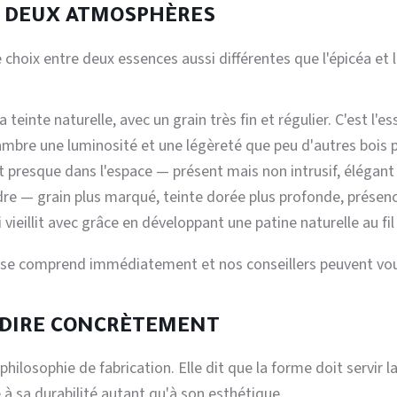
, DEUX ATMOSPHÈRES
e choix entre deux essences aussi différentes que l'épicéa e
a teinte naturelle, avec un grain très fin et régulier. C'est l
mbre une luminosité et une légèreté que peu d'autres bois 
ît presque dans l'espace — présent mais non intrusif, élégan
e — grain plus marqué, teinte dorée plus profonde, présence 
 vieillit avec grâce en développant une patine naturelle au fi
e se comprend immédiatement et nos conseillers peuvent vous
T DIRE CONCRÈTEMENT
hilosophie de fabrication. Elle dit que la forme doit servir l
 à sa durabilité autant qu'à son esthétique.