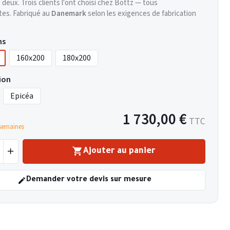
 deux. Trois clients l'ont choisi chez Bottz — tous
tes. Fabriqué au
Danemark
selon les exigences de fabrication
ns
160x200
180x200
ion
Epicéa
1 730,00 €
TTC
 semaines
Ajouter au panier
Demander votre devis sur mesure